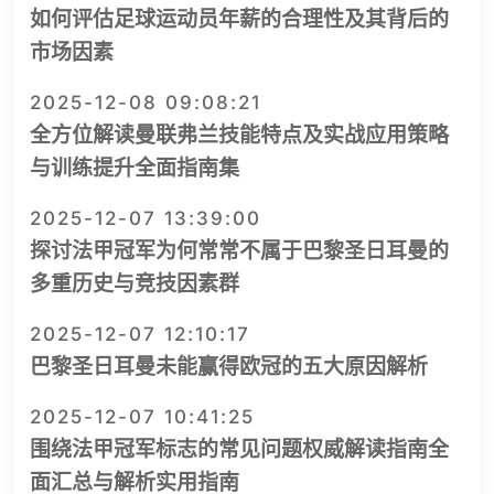
如何评估足球运动员年薪的合理性及其背后的
市场因素
2025-12-08 09:08:21
全方位解读曼联弗兰技能特点及实战应用策略
与训练提升全面指南集
2025-12-07 13:39:00
探讨法甲冠军为何常常不属于巴黎圣日耳曼的
多重历史与竞技因素群
2025-12-07 12:10:17
巴黎圣日耳曼未能赢得欧冠的五大原因解析
2025-12-07 10:41:25
围绕法甲冠军标志的常见问题权威解读指南全
面汇总与解析实用指南