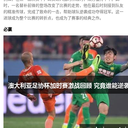
时，一名替补前锋的登场改变了比赛的走势，他在最后时刻接到队友
的精准传球，完成了致命的一击，帮助球队逆袭成功夺得冠军。这一
进球成为整个比赛的转折点，也成为了赛事的经典之作。
必赢