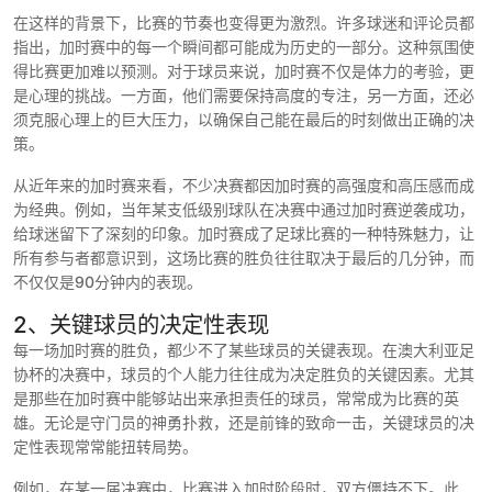
在这样的背景下，比赛的节奏也变得更为激烈。许多球迷和评论员都
指出，加时赛中的每一个瞬间都可能成为历史的一部分。这种氛围使
得比赛更加难以预测。对于球员来说，加时赛不仅是体力的考验，更
是心理的挑战。一方面，他们需要保持高度的专注，另一方面，还必
须克服心理上的巨大压力，以确保自己能在最后的时刻做出正确的决
策。
从近年来的加时赛来看，不少决赛都因加时赛的高强度和高压感而成
为经典。例如，当年某支低级别球队在决赛中通过加时赛逆袭成功，
给球迷留下了深刻的印象。加时赛成了足球比赛的一种特殊魅力，让
所有参与者都意识到，这场比赛的胜负往往取决于最后的几分钟，而
不仅仅是90分钟内的表现。
2、关键球员的决定性表现
每一场加时赛的胜负，都少不了某些球员的关键表现。在澳大利亚足
协杯的决赛中，球员的个人能力往往成为决定胜负的关键因素。尤其
是那些在加时赛中能够站出来承担责任的球员，常常成为比赛的英
雄。无论是守门员的神勇扑救，还是前锋的致命一击，关键球员的决
定性表现常常能扭转局势。
例如，在某一届决赛中，比赛进入加时阶段时，双方僵持不下。此