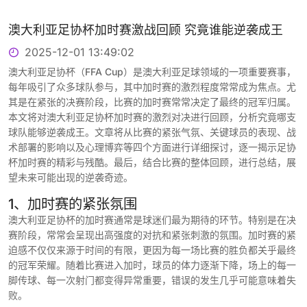
澳大利亚足协杯加时赛激战回顾 究竟谁能逆袭成王
2025-12-01 13:49:02
澳大利亚足协杯（FFA Cup）是澳大利亚足球领域的一项重要赛事，
每年吸引了众多球队参与，其中加时赛的激烈程度常常成为焦点。尤
其是在紧张的决赛阶段，比赛的加时赛常常决定了最终的冠军归属。
本文将对澳大利亚足协杯加时赛的激烈对决进行回顾，分析究竟哪支
球队能够逆袭成王。文章将从比赛的紧张气氛、关键球员的表现、战
术部署的影响以及心理博弈等四个方面进行详细探讨，逐一揭示足协
杯加时赛的精彩与残酷。最后，结合比赛的整体回顾，进行总结，展
望未来可能出现的逆袭奇迹。
1、加时赛的紧张氛围
澳大利亚足协杯的加时赛通常是球迷们最为期待的环节。特别是在决
赛阶段，常常会呈现出高强度的对抗和紧张刺激的氛围。加时赛的紧
迫感不仅仅来源于时间的有限，更因为每一场比赛的胜负都关乎最终
的冠军荣耀。随着比赛进入加时，球员的体力逐渐下降，场上的每一
脚传球、每一次射门都变得异常重要，错误的发生几乎可能意味着失
败。