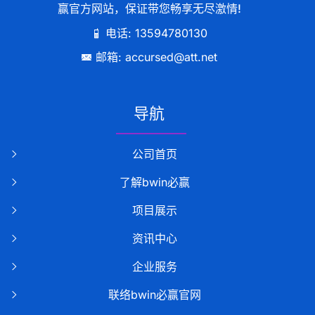
赢官方网站，保证带您畅享无尽激情!
电话: 13594780130
邮箱: accursed@att.net
导航
公司首页
了解bwin必赢
项目展示
资讯中心
企业服务
联络bwin必赢官网