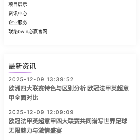
项目展示
资讯中心
企业服务
联络bwin必赢官网
最新资讯
2025-12-09 13:39:52
欧洲四大联赛特色与区别分析 欧冠法甲英超意
甲全面对比
2025-12-09 12:09:09
欧冠法甲英超意甲四大联赛共同谱写世界足球
无限魅力与激情盛宴