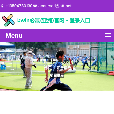
+13594780130
accursed@att.net
项目展示
首页
项目展示