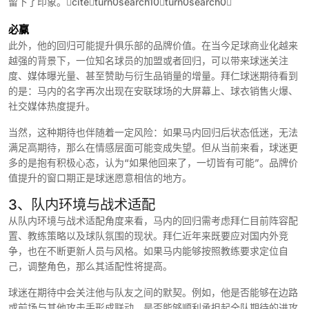
留下了印象。citeturn0search10turn0search0
必赢
此外，他的回归可能提升俱乐部的品牌价值。在当今足球商业化越来
越强的背景下，一位知名球员的加盟或者回归，可以带来球迷关注
度、媒体曝光量、甚至赞助与衍生品销量的增量。拜仁球迷期待看到
的是：马内的名字再次出现在安联球场的大屏幕上、球衣销售火爆、
社交媒体热度提升。
当然，这种期待也伴随着一定风险：如果马内回归后状态低迷，无法
满足高期待，那么在情感层面可能变成失望。但从当前来看，球迷更
多的是抱有积极心态，认为“如果他回来了，一切皆有可能”。品牌价
值提升的窗口期正是球迷愿意相信的地方。
3、队内环境与战术适配
从队内环境与战术适配角度来看，马内的回归需考虑拜仁目前阵容配
置、教练策略以及球队氛围的现状。拜仁近年来既要应对国内外竞
争，也在不断更新人员与风格。如果马内能够按照教练要求定位自
己，调整角色，那么其适配性将提高。
球迷在期待中会关注他与队友之间的默契。例如，他是否能够在边路
或前场与其他攻击手形成联动，是否能够顺利承担起全队期待的进攻