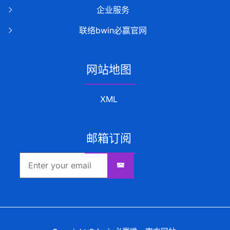
企业服务
联络bwin必赢官网
网站地图
XML
邮箱订阅