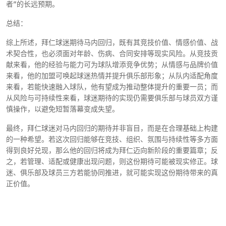
者”的长远预期。
总结：
综上所述，拜仁球迷期待马内回归，既有其竞技价值、情感价值、战
术契合性，也必须面对年龄、伤病、合同安排等现实风险。从竞技贡
献来看，他的经验与能力可为球队增添竞争优势；从情感与品牌价值
来看，他的加盟可唤起球迷热情并提升俱乐部形象；从队内适配角度
来看，若能快速融入球队，他有望成为推动整体提升的重要一员；而
从风险与可持续性来看，球迷期待的实现仍需要俱乐部与球员双方谨
慎操作，以避免短暂落幕变成失望。
最终，拜仁球迷对马内回归的期待并非盲目，而是在合理基础上构建
的一种希望。若这次回归能够在竞技、组织、氛围与持续性等多方面
得到良好兑现，那么他的回归将成为拜仁迈向新阶段的重要篇章；反
之，若管理、适配或健康出现问题，则这份期待可能被现实修正。球
迷、俱乐部及球员三方若能协同推进，就可能实现这份期待带来的真
正价值。