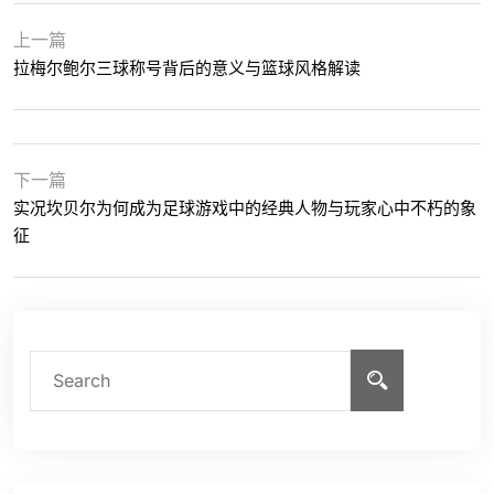
上一篇
拉梅尔鲍尔三球称号背后的意义与篮球风格解读
下一篇
实况坎贝尔为何成为足球游戏中的经典人物与玩家心中不朽的象
征