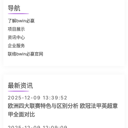
导航
了解bwin必赢
项目展示
资讯中心
企业服务
联络bwin必赢官网
最新资讯
2025-12-09 13:39:52
欧洲四大联赛特色与区别分析 欧冠法甲英超意
甲全面对比
2025-12-09 12:09:09