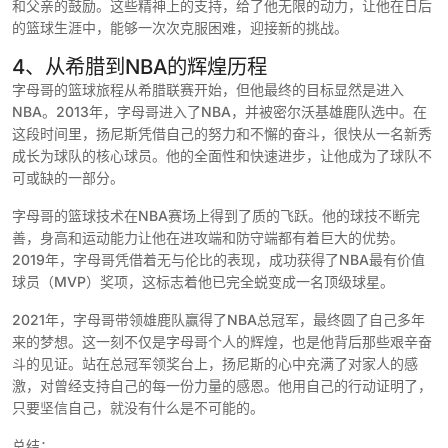
和父亲的鼓励。这些精神上的支持，给了他无限的动力，让他在日后
的篮球生涯中，能够一次次克服困难，迎接新的挑战。
4、从希腊到NBA的辉煌历程
字母哥的篮球旅程从希腊联赛开始，但他最终的目标显然是进入
NBA。2013年，字母哥进入了NBA，并被密尔沃基雄鹿队选中。在
这段时间里，扬尼斯凭借自己的努力和不懈的奋斗，很快从一名新秀
成长为球队的核心球员。他的全面性和快速进步，让他成为了球队不
可或缺的一部分。
字母哥的篮球技术在NBA赛场上得到了质的飞跃。他的球技不断完
善，身高和运动能力让他在进攻端和防守端都有着巨大的优势。
2019年，字母哥凭借着无与伦比的表现，成功获得了NBA最有价值
球员（MVP）奖项，这标志着他已完全蜕变成一名顶级球星。
2021年，字母哥带领雄鹿队赢得了NBA总冠军，最终圆了自己多年
来的梦想。这一刻不仅是字母哥个人的辉煌，也是他背后那些艰辛奋
斗的见证。站在总冠军领奖台上，扬尼斯的心中充满了对家人的感
激，对曾经支持自己的每一份力量的感恩。他用自己的行动证明了，
只要坚信自己，就没有什么是不可能的。
总结：