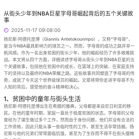
从街头少年到NBA巨星字母哥崛起背后的五个关键故
事
2025-11-17 09:08:00
扬尼斯·阿德托昆博（Giannis Antetokounmpo），又称“字母哥”，
是当今NBA最具影响力的球员之一。然而，字母哥的成功之路并非一
帆风顺。作为一名出身贫困的街头少年，他的崛起经历了许多艰难挑
战。本文将从四个方面，详细讲述字母哥从街头少年到NBA巨星的五
个关键故事，包括他在贫困中的成长、在篮球上的突破、在家庭支持
下的坚持以及最终的NBA荣耀之路。这些故事共同塑造了字母哥的传
奇，成就了今天这个世界级球员的崛起。文章将带你走进字母哥不为
人知的背后，感受他的奋斗精神和决心。
1、贫困中的童年与街头生活
扬尼斯·阿德托昆博出生在希腊的雅典，父母都是来自尼日利亚的移
民。在他的童年时期，家庭一直处于极度贫困的状态。字母哥的父母
曾经为了谋生做过多个工作，然而由于身份问题，他们并没有合法的
工作资格，因此只能从事一些临时性的工作，甚至生活非常拮据。扬
尼斯与他的兄弟们常常面临饥饿，甚至为了生存而不得不在街头摆摊