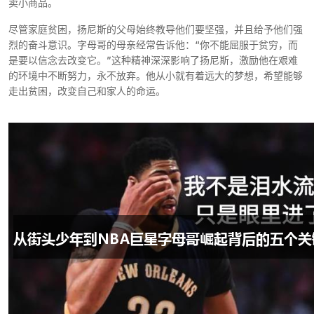
卖小商品。
尽管家庭贫困，扬尼斯的父母始终教导他们要坚强，并且给予他们强
烈的奋斗意识。字母哥的母亲经常告诉他：“你不能屈服于贫穷，而
是要以信念去改变它。”这种精神深深影响了扬尼斯，激励他在艰难
的环境中不断努力，永不放弃。他从小就有着远大的梦想，希望能够
走出贫困，改变自己和家人的命运。