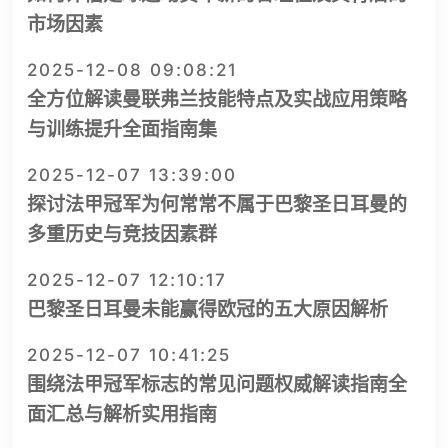
市场因素
2025-12-08 09:08:21
全方位解读曼联弗兰技能特点及实战应用策略
与训练提升全面指南集
2025-12-07 13:39:00
探讨法甲冠军为何常常不属于巴黎圣日耳曼的
多重历史与竞技因素群
2025-12-07 12:10:17
巴黎圣日耳曼未能赢得欧冠的五大原因解析
2025-12-07 10:41:25
围绕法甲冠军标志的常见问题权威解读指南全
面汇总与解析实用指南