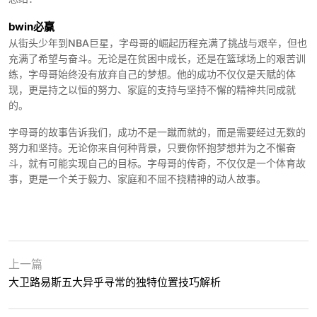
bwin必赢
从街头少年到NBA巨星，字母哥的崛起历程充满了挑战与艰辛，但也
充满了希望与奋斗。无论是在贫困中成长，还是在篮球场上的艰苦训
练，字母哥始终没有放弃自己的梦想。他的成功不仅仅是天赋的体
现，更是持之以恒的努力、家庭的支持与坚持不懈的精神共同成就
的。
字母哥的故事告诉我们，成功不是一蹴而就的，而是需要经过无数的
努力和坚持。无论你来自何种背景，只要你怀抱梦想并为之不懈奋
斗，就有可能实现自己的目标。字母哥的传奇，不仅仅是一个体育故
事，更是一个关于毅力、家庭和不屈不挠精神的动人故事。
上一篇
大卫路易斯五大异乎寻常的独特位置技巧解析