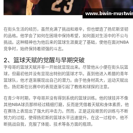
在街头生活的经历，虽然充满了挑战和艰辛，但也塑造了扬尼斯坚韧
的品格。他学会了如何在困境中保持希望，如何面对生活中的不公与
挑战。这种精神也为他后来的篮球生涯奠定了基础，使他在面对NBA
竞争时，始终保持着顽强的斗志。
2、篮球天赋的觉醒与早期突破
字母哥的篮球天赋并非一开始就显现出来。尽管他从小便在街头玩篮
球，但最初他并没有显现出特别的篮球才华。直到他进入希腊的青年
篮球队，他才逐渐展现出自己的潜力。由于他身材高大，运动天赋出
色，扬尼斯在比赛中的表现逐渐引起了教练和球探的注意。
在青少年时期，字母哥并没有得到系统的篮球训练。他的球技并不像
其他NBA球员那样经过精细打磨，反而是凭借着天赋和身体素质，他
在赛场上表现出了强大的冲击力。然而，正是这段艰苦的训练与不断
努力的过程，使得扬尼斯的篮球水平迅速提升。在这一过程中，他不
断挑战自我，克服了体能、技术等各方面的瓶颈。