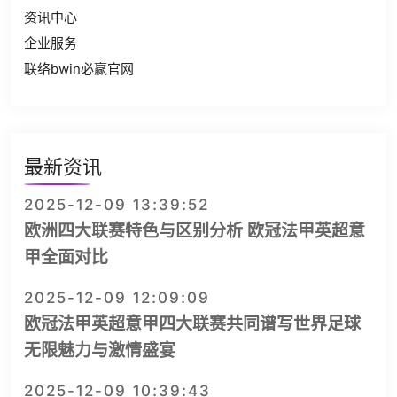
资讯中心
企业服务
联络bwin必赢官网
最新资讯
2025-12-09 13:39:52
欧洲四大联赛特色与区别分析 欧冠法甲英超意
甲全面对比
2025-12-09 12:09:09
欧冠法甲英超意甲四大联赛共同谱写世界足球
无限魅力与激情盛宴
2025-12-09 10:39:43