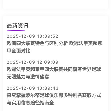
最新资讯
2025-12-09 13:39:52
欧洲四大联赛特色与区别分析 欧冠法甲英超意
甲全面对比
2025-12-09 12:09:09
欧冠法甲英超意甲四大联赛共同谱写世界足球
无限魅力与激情盛宴
2025-12-09 10:39:43
探究掌握波尔蒂足球俱乐部多种别名获取方式
与实用信息途径指南全