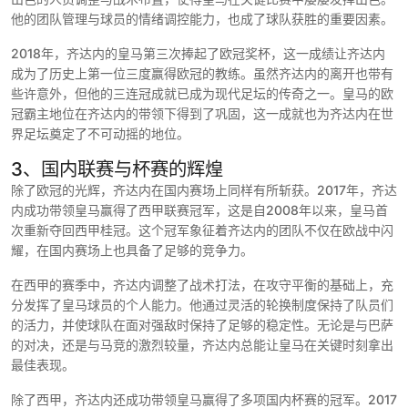
他的团队管理与球员的情绪调控能力，也成了球队获胜的重要因素。
2018年，齐达内的皇马第三次捧起了欧冠奖杯，这一成绩让齐达内
成为了历史上第一位三度赢得欧冠的教练。虽然齐达内的离开也带有
些许意外，但他的三连冠成就已成为现代足坛的传奇之一。皇马的欧
冠霸主地位在齐达内的带领下得到了巩固，这一成就也为齐达内在世
界足坛奠定了不可动摇的地位。
3、国内联赛与杯赛的辉煌
除了欧冠的光辉，齐达内在国内赛场上同样有所斩获。2017年，齐达
内成功带领皇马赢得了西甲联赛冠军，这是自2008年以来，皇马首
次重新夺回西甲桂冠。这个冠军象征着齐达内的团队不仅在欧战中闪
耀，在国内赛场上也具备了足够的竞争力。
在西甲的赛季中，齐达内调整了战术打法，在攻守平衡的基础上，充
分发挥了皇马球员的个人能力。他通过灵活的轮换制度保持了队员们
的活力，并使球队在面对强敌时保持了足够的稳定性。无论是与巴萨
的对决，还是与马竞的激烈较量，齐达内总能让皇马在关键时刻拿出
最佳表现。
除了西甲，齐达内还成功带领皇马赢得了多项国内杯赛的冠军。2017