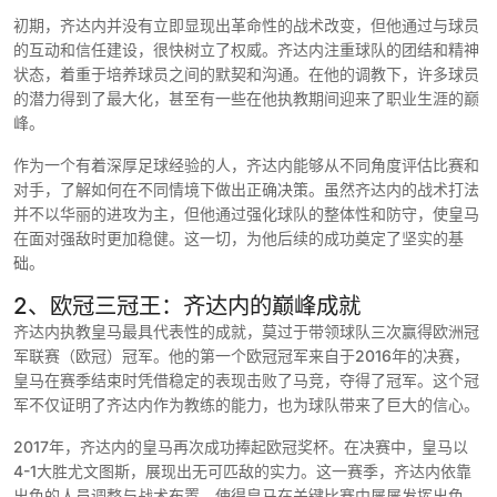
初期，齐达内并没有立即显现出革命性的战术改变，但他通过与球员
的互动和信任建设，很快树立了权威。齐达内注重球队的团结和精神
状态，着重于培养球员之间的默契和沟通。在他的调教下，许多球员
的潜力得到了最大化，甚至有一些在他执教期间迎来了职业生涯的巅
峰。
作为一个有着深厚足球经验的人，齐达内能够从不同角度评估比赛和
对手，了解如何在不同情境下做出正确决策。虽然齐达内的战术打法
并不以华丽的进攻为主，但他通过强化球队的整体性和防守，使皇马
在面对强敌时更加稳健。这一切，为他后续的成功奠定了坚实的基
础。
2、欧冠三冠王：齐达内的巅峰成就
齐达内执教皇马最具代表性的成就，莫过于带领球队三次赢得欧洲冠
军联赛（欧冠）冠军。他的第一个欧冠冠军来自于2016年的决赛，
皇马在赛季结束时凭借稳定的表现击败了马竞，夺得了冠军。这个冠
军不仅证明了齐达内作为教练的能力，也为球队带来了巨大的信心。
2017年，齐达内的皇马再次成功捧起欧冠奖杯。在决赛中，皇马以
4-1大胜尤文图斯，展现出无可匹敌的实力。这一赛季，齐达内依靠
出色的人员调整与战术布置，使得皇马在关键比赛中屡屡发挥出色。