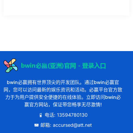
bwin必赢拥有世界顶尖的开发团队。通过bwin必赢官
网，您可以访问最新的娱乐资讯和活动。必赢平台官方致
力于为用户提供安全便捷的在线体验。立即访问bwin必
赢官方网站，保证带您畅享无尽激情!
电话: 13594780130
邮箱: accursed@att.net