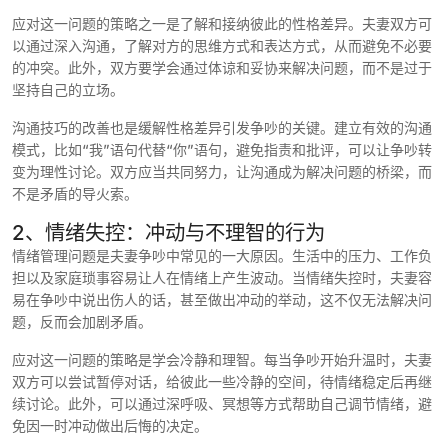
应对这一问题的策略之一是了解和接纳彼此的性格差异。夫妻双方可
以通过深入沟通，了解对方的思维方式和表达方式，从而避免不必要
的冲突。此外，双方要学会通过体谅和妥协来解决问题，而不是过于
坚持自己的立场。
沟通技巧的改善也是缓解性格差异引发争吵的关键。建立有效的沟通
模式，比如“我”语句代替“你”语句，避免指责和批评，可以让争吵转
变为理性讨论。双方应当共同努力，让沟通成为解决问题的桥梁，而
不是矛盾的导火索。
2、情绪失控：冲动与不理智的行为
情绪管理问题是夫妻争吵中常见的一大原因。生活中的压力、工作负
担以及家庭琐事容易让人在情绪上产生波动。当情绪失控时，夫妻容
易在争吵中说出伤人的话，甚至做出冲动的举动，这不仅无法解决问
题，反而会加剧矛盾。
应对这一问题的策略是学会冷静和理智。每当争吵开始升温时，夫妻
双方可以尝试暂停对话，给彼此一些冷静的空间，待情绪稳定后再继
续讨论。此外，可以通过深呼吸、冥想等方式帮助自己调节情绪，避
免因一时冲动做出后悔的决定。