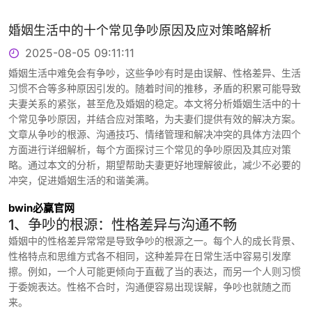
婚姻生活中的十个常见争吵原因及应对策略解析
2025-08-05 09:11:11
婚姻生活中难免会有争吵，这些争吵有时是由误解、性格差异、生活
习惯不合等多种原因引发的。随着时间的推移，矛盾的积累可能导致
夫妻关系的紧张，甚至危及婚姻的稳定。本文将分析婚姻生活中的十
个常见争吵原因，并结合应对策略，为夫妻们提供有效的解决方案。
文章从争吵的根源、沟通技巧、情绪管理和解决冲突的具体方法四个
方面进行详细解析，每个方面探讨三个常见的争吵原因及其应对策
略。通过本文的分析，期望帮助夫妻更好地理解彼此，减少不必要的
冲突，促进婚姻生活的和谐美满。
bwin必赢官网
1、争吵的根源：性格差异与沟通不畅
婚姻中的性格差异常常是导致争吵的根源之一。每个人的成长背景、
性格特点和思维方式各不相同，这种差异在日常生活中容易引发摩
擦。例如，一个人可能更倾向于直截了当的表达，而另一个人则习惯
于委婉表达。性格不合时，沟通便容易出现误解，争吵也就随之而
来。