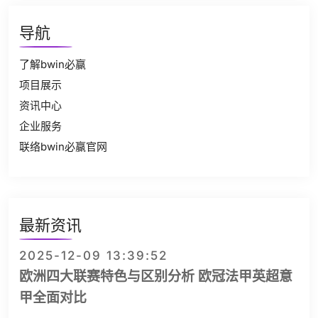
导航
了解bwin必赢
项目展示
资讯中心
企业服务
联络bwin必赢官网
最新资讯
2025-12-09 13:39:52
欧洲四大联赛特色与区别分析 欧冠法甲英超意
甲全面对比