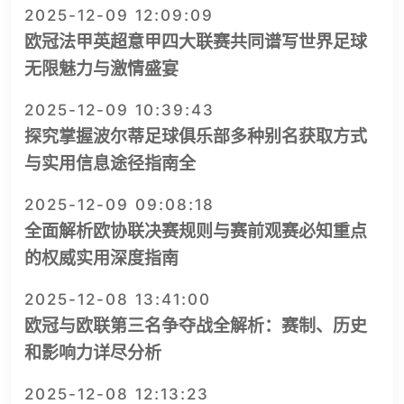
2025-12-09 12:09:09
欧冠法甲英超意甲四大联赛共同谱写世界足球
无限魅力与激情盛宴
2025-12-09 10:39:43
探究掌握波尔蒂足球俱乐部多种别名获取方式
与实用信息途径指南全
2025-12-09 09:08:18
全面解析欧协联决赛规则与赛前观赛必知重点
的权威实用深度指南
2025-12-08 13:41:00
欧冠与欧联第三名争夺战全解析：赛制、历史
和影响力详尽分析
2025-12-08 12:13:23