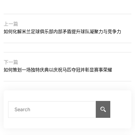
上一篇
如何化解米兰足球俱乐部内部矛盾提升球队凝聚力与竞争力
下一篇
如何策划一场独特庆典以庆祝马匹夺冠并彰显赛事荣耀