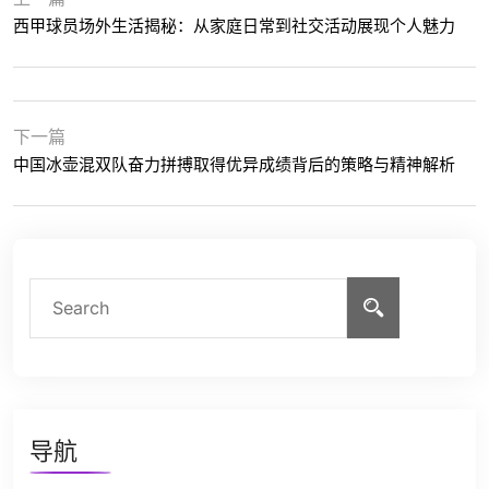
西甲球员场外生活揭秘：从家庭日常到社交活动展现个人魅力
下一篇
中国冰壶混双队奋力拼搏取得优异成绩背后的策略与精神解析
导航