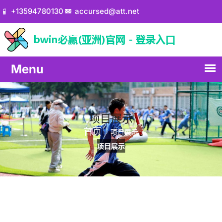
+13594780130
accursed@att.net
项目展示
首页
项目展示