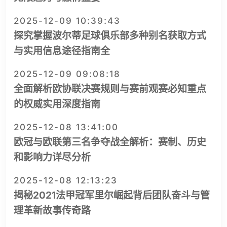
2025-12-09 10:39:43
探究掌握波尔蒂足球俱乐部多种别名获取方式
与实用信息途径指南全
2025-12-09 09:08:18
全面解析欧协联决赛规则与赛前观赛必知重点
的权威实用深度指南
2025-12-08 13:41:00
欧冠与欧联第三名争夺战全解析：赛制、历史
和影响力详尽分析
2025-12-08 12:13:23
揭秘2021法甲冠军里尔崛起背后团队奋斗与管
理革新故事传奇路