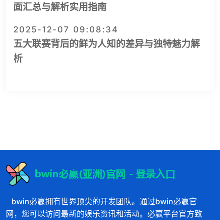
面汇总与解析实用指南
2025-12-07 09:08:34
五大联赛背后的鲜为人知的差异与独特魅力解
析
bwin必赢拥有世界顶尖的开发团队。通过bwin必赢官
网，您可以访问最新的娱乐资讯和活动。必赢平台官方致