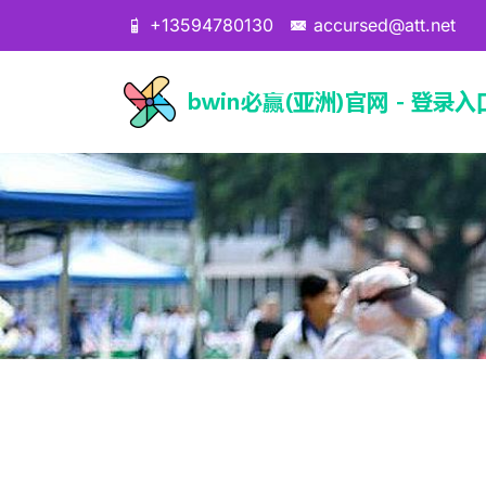
+13594780130
accursed@att.net