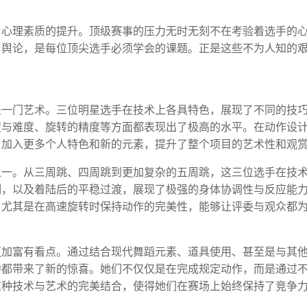
了心理素质的提升。顶级赛事的压力无时无刻不在考验着选手的
与舆论，是每位顶尖选手必须学会的课题。正是这些不为人知的
是一门艺术。三位明星选手在技术上各具特色，展现了不同的技
度与难度、旋转的精度等方面都表现出了极高的水平。在动作设
，加入更多个人特色和新的元素，提升了整个项目的艺术性和观
之一。从三周跳、四周跳到更加复杂的五周跳，这三位选手在技
制，以及着陆后的平稳过渡，展现了极强的身体协调性与反应能
，尤其是在高速旋转时保持动作的完美性，能够让评委与观众都
更加富有看点。通过结合现代舞蹈元素、道具使用、甚至是与其
中都带来了新的惊喜。她们不仅仅是在完成规定动作，而是通过
这种技术与艺术的完美结合，使得她们在赛场上始终保持了竞争