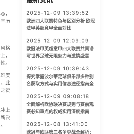
最新资讯
2025-12-09 13:39:52
心态，
艰辛历
欧洲四大联赛特色与区别分析 欧冠
法甲英超意甲全面对比
2025-12-09 12:09:09
巧风格
欧冠法甲英超意甲四大联赛共同谱
计上，
写世界足球无限魅力与激情盛宴
赏性。
2025-12-09 10:39:43
术难度
探究掌握波尔蒂足球俱乐部多种别
力。此
名获取方式与实用信息途径指南全
为之赞
2025-12-09 09:08:18
全面解析欧协联决赛规则与赛前观
他冰上
赛必知重点的权威实用深度指南
不断尝
2025-12-08 13:41:00
力。
欧冠与欧联第三名争夺战全解析：