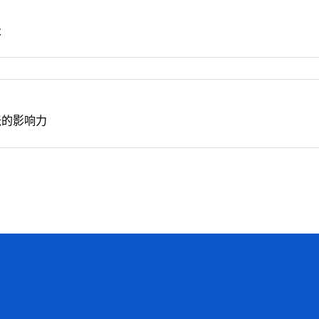
级
坛的影响力