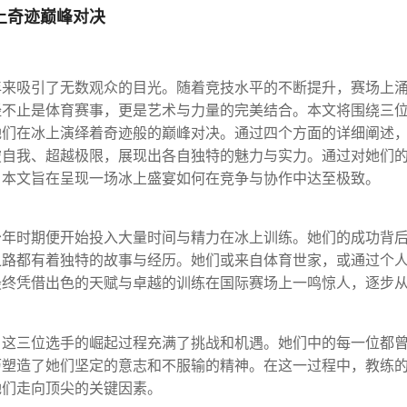
上奇迹巅峰对决
年来吸引了无数观众的目光。随着竞技水平的不断提升，赛场上
经不止是体育赛事，更是艺术与力量的完美结合。本文将围绕三
她们在冰上演绎着奇迹般的巅峰对决。通过四个方面的详细阐述
破自我、超越极限，展现出各自独特的魅力与实力。通过对她们
，本文旨在呈现一场冰上盛宴如何在竞争与协作中达至极致。
少年时期便开始投入大量时间与精力在冰上训练。她们的成功背
之路都有着独特的故事与经历。她们或来自体育世家，或通过个
最终凭借出色的天赋与卓越的训练在国际赛场上一鸣惊人，逐步
，这三位选手的崛起过程充满了挑战和机遇。她们中的每一位都
历塑造了她们坚定的意志和不服输的精神。在这一过程中，教练
她们走向顶尖的关键因素。