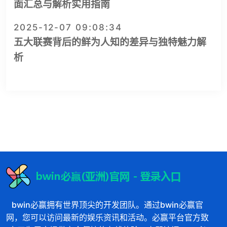
面汇总与解析实用指南
2025-12-07 09:08:34
五大联赛背后的鲜为人知的差异与独特魅力解
析
bwin必赢拥有世界顶尖的开发团队。通过bwin必赢官
网，您可以访问最新的娱乐资讯和活动。必赢平台官方致