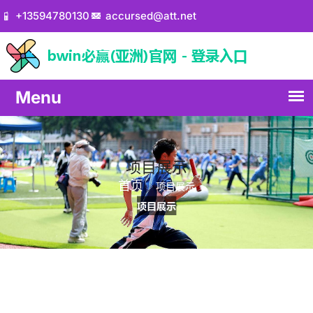
+13594780130
accursed@att.net
项目展示
首页
项目展示