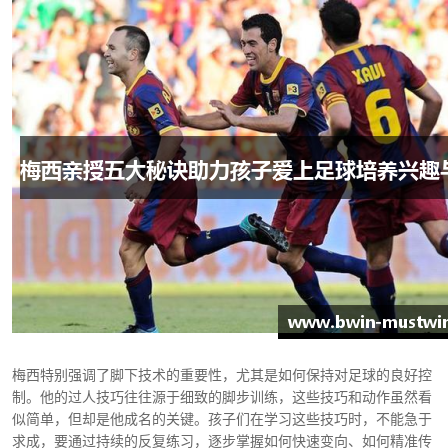
梅西特别强调了脚下技术的重要性，尤其是如何保持对足球的良好控
制。他的过人技巧往往源于细致的脚步训练，这些技巧和动作虽然看
似简单，但却是他成名的关键。孩子们在学习这些技巧时，不能急于
求成，要通过持续的反复练习，逐步掌握如何快速变向、如何精准传