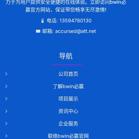
力于为用户提供安全便捷的在线体验。立即访问bwin必
赢官方网站，保证带您畅享无尽激情!
电话: 13594780130
邮箱: accursed@att.net
导航
公司首页
了解bwin必赢
项目展示
资讯中心
企业服务
联络bwin必赢官网