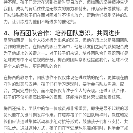
持不懈。孩子们常常在遇到挫折时容易放弃，但梅西的坚持精神告诉
我们，成功的背后往往是无数次的努力和付出。作为家长或教练，我
们应该鼓励孩子们在面对困难时不轻言放弃，帮助他们找到坚持的动
力，让训练成为他们不断进步的催化剂。
4、梅西团队合作：培养团队意识，共同进步
尽管梅西是一位个人技术极为出色的球员，但他在场上总是强调团队
合作的重要性。在梅西的职业生涯中，他与队友们之间的默契配合成
为了他成功的关键之一。对于孩子们来说，培养团队合作意识同样是
足球教育中不可忽视的部分。梅西的团队意识也提醒我们，足球不仅
是个人的竞技，更是团队的合作。
在梅西的教导中，团队协作不仅仅体现在进攻端的配合，更体现在防
守时的默契与支持。孩子们在学习足球时，要学会与队友沟通、配
合，共同完成任务，而不是仅仅专注于个人的表现。通过团队合作，
孩子们不仅能提高比赛中的表现，还能培养集体荣誉感和责任感。
梅西还指出，团队中的每一位成员都非常重要，即使是最不起眼的球
员也能在关键时刻发挥作用。在培养孩子们的团队精神时，教练和家
长们应该通过集体活动和小组对抗等形式，鼓励孩子们相互支持、共
同进步。通过这种方式，孩子们在享受足球乐趣的同时，也学会了如