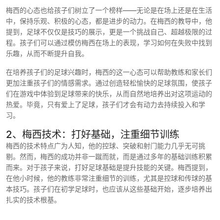
梅西的心态也给孩子们树立了一个榜样——无论是在场上还是在生活
中，保持乐观、积极的心态，都是进步的动力。在梅西的教导中，他
提到，足球不仅仅是技巧的展示，更是一个挑战自己、超越极限的过
程。孩子们可以通过模仿梅西在场上的表现，学习如何在失败中找到
乐趣，从而不断提升自我。
在培养孩子们的足球兴趣时，梅西的这一心态可以帮助教练和家长们
更加注重孩子们的情感需求。通过创造轻松愉快的足球氛围，使孩子
们在游戏中体验到足球带来的快乐，从而自然地培养出对这项运动的
热爱。毕竟，只有爱上了足球，孩子们才会有动力去持续投入和学
习。
2、梅西技术：打好基础，注重细节训练
梅西的技术特点广为人知，他的控球、突破和射门能力几乎无可挑
剔。然而，梅西的成功并非一蹴而就，而是通过多年的基础训练积累
而来。对于孩子来说，打好足球基础是提升技能的关键。梅西提到，
在他小时候，他的教练非常注重细节的训练，尤其是控球和传球的基
本技巧。孩子们在初学足球时，也应该从这些基础开始，逐步培养出
扎实的技术根基。