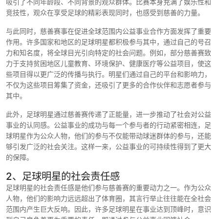
吸引了不同年龄段、不同背景的观众群体。比赛本身充满了娱乐性和
竞技性，观众在享受足球的精彩表现同时，也感受到慈善的力量。
与此同时，慈善赛事在促进全球范围内公益事业合作方面发挥了重要
作用。许多国家和地区的足球明星都积极参与其中，通过自己的号召
力和知名度，将全球目光引向特定的社会问题。例如，部分慈善赛致
力于支持贫困地区儿童教育、环境保护、健康医疗等公益项目，使这
些项目得以更广泛的传播与执行。明星们通过自己的平台和影响力，
不仅为这些项目筹集了资金，还吸引了更多的合作伙伴和志愿者参与
其中。
此外，足球明星通过慈善赛传递了正能量，进一步推动了社会对公益
事业的认同感。公益事业的成功与每一个参与者的行动紧密相连，足
球明星作为公众人物，他们的参与不仅能带动球迷群体的参与，还能
够引发广泛的社会关注。这样一来，公益事业的可持续性得到了更大
的保障。
2、足球明星的社会责任感
足球明星的社会责任感是他们参与慈善赛的重要动力之一。作为公众
人物，他们的影响力远远超出了体育圈，其言行举止往往能在全社会
范围内产生巨大反响。因此，许多足球明星在事业达到顶峰时，意识