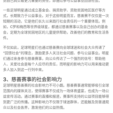
到自己肩负着更为重要的责任，即通过参与公益事业回馈社会。
一些足球明星通过成立基金会、捐资助学、资助贫困地区医疗等方
式，长期致力于公益事业。对于这些明星而言，慈善赛不仅仅是一次
短期的活动，它是他们长久以来践行社会责任的一个重要体现。例
如，C罗和梅西等世界级球星，都通过慈善赛事以及自己创办的基金
会，定期为全球贫困地区的儿童提供帮助，改善他们的教育和生活条
件。
不仅如此，足球明星们也通过慈善赛向全球球迷和社会大众传递了
“回馈社会”的理念，激励更多人关注社会问题、参与公益事业。明星
们通过亲身参与慈善赛事，向公众传达了一个强烈的信号：帮助他
人、关爱社会是每个人应尽的责任，而明星的影响力可以用来推动更
多人加入到这一行列中来。
3、慈善赛事的社会影响力
足球明星慈善赛的社会影响力不可小觑。慈善赛事通常能够吸引全球
范围内的媒体关注，使得赛事不仅成为一场体育盛宴，也成为一场公
益宣传活动。通过赛事的直播和报道，赛事所支持的公益项目能够得
到更广泛的传播。这种影响力不仅限于球迷群体，还能触及到普通观
众以及社会各界，激发他们的公益热情。