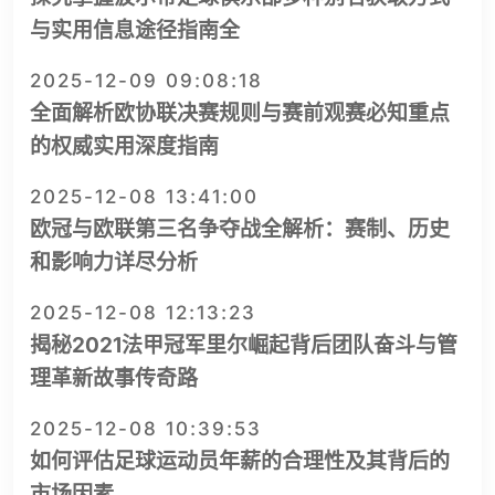
与实用信息途径指南全
2025-12-09 09:08:18
全面解析欧协联决赛规则与赛前观赛必知重点
的权威实用深度指南
2025-12-08 13:41:00
欧冠与欧联第三名争夺战全解析：赛制、历史
和影响力详尽分析
2025-12-08 12:13:23
揭秘2021法甲冠军里尔崛起背后团队奋斗与管
理革新故事传奇路
2025-12-08 10:39:53
如何评估足球运动员年薪的合理性及其背后的
市场因素