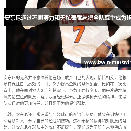
安东尼的无私并不意味着他在场上放弃自己的表现，恰恰相反，他总
是在保证自己高效的同时，努力提高全队的整体配合。比如在一次比
赛中，他在面对双人防守的情况下，不急于强行突破，而是冷静地将
球传给空位的队友，帮助队友轻松得分。正是这种无私的精神，使得
队友们对他更加信任，并且乐于为他提供帮助。
此外，安东尼还非常注重与年轻球员的交流与帮助。他会在训练中主
动帮助新人，分享自己的经验和技巧。这种无私的精神和对队友的帮
助，让安东尼在球队中的威信不断提升，逐渐成为了所有人仰望的核