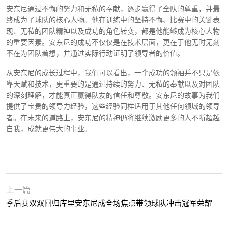
安东尼通过不懈的努力和无私的奉献，逐步赢得了全队的尊重，并最
终成为了球队的核心人物。他在训练中的坚持不懈、比赛中的关键表
现、无私的团队精神以及成功的角色转变，都是他能够成为核心人物
的重要因素。安东尼的成功不仅仅是在技术层面，更在于他无时无刻
不在为团队着想，并通过实际行动证明了领导者的价值。
从安东尼的成长过程中，我们可以看出，一个成功的领袖并不只是依
靠天赋和技术，更重要的是通过持续的努力、无私的奉献以及对团队
的深刻理解，才能真正赢得队友的信任和尊敬。安东尼的故事为我们
提供了宝贵的领导力经验，这些经验同样适用于其他任何领域的领导
者。在未来的道路上，安东尼的精神仍将继续激励更多的人不断超越
自我，成就更伟大的事业。
上一篇
季后赛双双回归库里安东尼成全场焦点带领球队冲击冠军荣耀