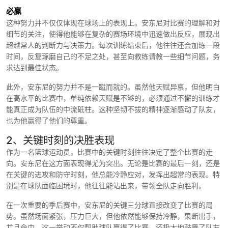
必赢
这种努力并不仅仅体现在球场上的表现上。安东尼对比赛的理解和对
细节的关注，使得他能够在复杂的赛场环境中迅速做出反应，展现出
超越常人的判断力与决策力。每次训练结束后，他往往还会加练一段
时间，反复琢磨自己的不足之处，甚至向教练请教一些细节问题，务
求达到最佳状态。
此外，安东尼的努力并不是一蹴而就的。虽然他天赋异禀，但他明白
在高水平的比赛中，单纯依赖天赋是不够的，必须通过不懈的训练才
能真正成为队伍的中流砥柱。这种坚韧不拔的精神逐渐感动了队友，
也为他赢得了他们的尊重。
2、关键时刻的决胜表现
作为一名篮球运动员，比赛中的关键时刻往往决定了整个比赛的走
向。安东尼在这方面表现得尤为突出。无论是比赛的最后一刻，还是
在关键的进攻和防守时刻，他总能冷静应对，发挥出超常的表现。特
别是在球队面临困境时，他往往能站出来，带领全队走向胜利。
在一次重要的季后赛中，安东尼的关键三分球直接改变了比赛的局
势。虽然场面紧张，压力巨大，但他依然能够保持冷静，果断出手，
并且命中。这一举动不仅帮助球队赢得了比赛，还极大地鼓舞了队友