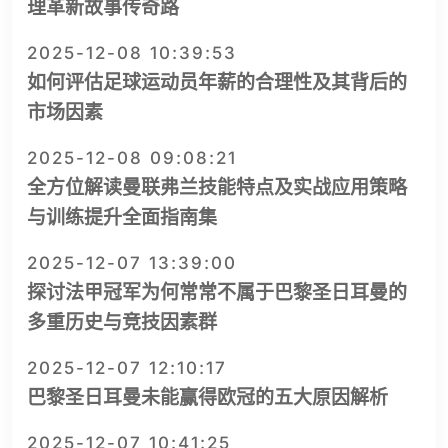
理革新故事传奇路
2025-12-08 10:39:53
如何评估足球运动员年薪的合理性及其背后的
市场因素
2025-12-08 09:08:21
全方位解读曼联弗兰技能特点及实战应用策略
与训练提升全面指南集
2025-12-07 13:39:00
探讨法甲冠军为何常常不属于巴黎圣日耳曼的
多重历史与竞技因素群
2025-12-07 12:10:17
巴黎圣日耳曼未能赢得欧冠的五大原因解析
2025-12-07 10:41:25