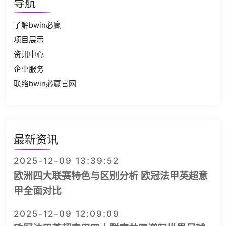
导航
了解bwin必赢
项目展示
资讯中心
企业服务
联络bwin必赢官网
最新资讯
2025-12-09 13:39:52
欧洲四大联赛特色与区别分析 欧冠法甲英超意
甲全面对比
2025-12-09 12:09:09