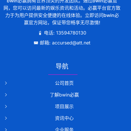
bwin必赢拥有世界顶尖的开发团队。通过bwin必赢官
网，您可以访问最新的娱乐资讯和活动。必赢平台官方致
力于为用户提供安全便捷的在线体验。立即访问bwin必
赢官方网站，保证带您畅享无尽激情!
电话: 13594780130
邮箱: accursed@att.net
导航
公司首页
了解bwin必赢
项目展示
资讯中心
企业服务