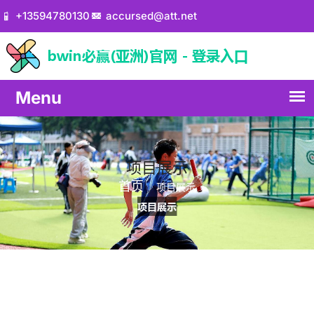
+13594780130
accursed@att.net
项目展示
首页
项目展示