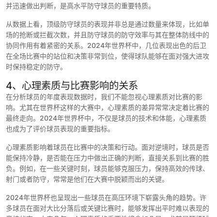
并迅速做出判断，是高水平防守球员的重要特质。
从数据上看，顶级防守球员的表现并非总是通过数量来体现，比如单
场的抢断或拦截次数，并且防守球员的防守效率与其在整体防线中的
协同作用有着紧密的关系。2024年世界杯中，几位表现出色的后卫
在全场比赛中的站位和决策非常到位，使得球队能够在面对强大进攻
时保持稳定的防守。
4、心理素质与比赛影响的关系
在分析球员的年度表现数据时，我们不能忽视心理素质对比赛的影
响。尤其在世界杯这样的大赛中，心理素质的差异常常决定着比赛的
最终走向。2024年世界杯中，不仅是球员的技术和体能，心理素质
也成为了评价球员表现的重要指标。
心理素质影响着球员在比赛中的决策和行动。面对逆境时，球员是否
能保持冷静，是否能在压力中做出正确的判断，直接关系到比赛的胜
负。例如，在一些关键时刻，球员能够克服压力，保持高效的传球、
射门或者防守，常常是他们在大赛中脱颖而出的关键。
2024年世界杯也呈现出一些球员在高压环境下崭露头角的趋势。许
多球员在面对大比分落后或关键比赛时，能够发挥出平时难以表现的