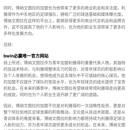
同时，博纳文图拉的加盟也为他带来了更多的商业机会和关注度。利
雅得作为中东地区的足球强队，拥有广泛的球迷基础和媒体曝光度。
博纳文图拉在这样的平台上，能够获得更多的商业代言机会和品牌合
作，这不仅提高了他的个人影响力，也为他的职业生涯带来了更多的
多样化发展方向。
总结：
bwin必赢唯一官方网站
综上所述，博纳文图拉作为青年加盟利雅得的重要代表人物，其独特
的技战术特点、与利雅得整体实力的契合、对青年球员的积极影响以
及个人发展的机会，使得他成为这支球队中不可或缺的核心球员。他
的加盟不仅提升了球队的竞技水平，也为年轻球员的成长提供了宝贵
的机会。在未来的赛季中，博纳文图拉有望继续带领利雅得走向更高
的成就，同时也为个人职业生涯开辟了更广阔的道路。
因此，博纳文图拉的加盟不仅是对利雅得的一次战略性投资，更是对
整个阿拉伯地区足球发展的积极推动。无论是从技战术层面，还是从
青训体系的角度来看，博纳文图拉的影响力都将持续为利雅得足球注
入新的动力，并为青年球员提供更多成长的机会。在未来，博纳文图