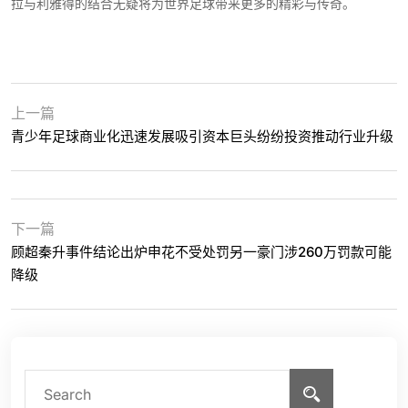
拉与利雅得的结合无疑将为世界足球带来更多的精彩与传奇。
上一篇
青少年足球商业化迅速发展吸引资本巨头纷纷投资推动行业升级
下一篇
顾超秦升事件结论出炉申花不受处罚另一豪门涉260万罚款可能
降级