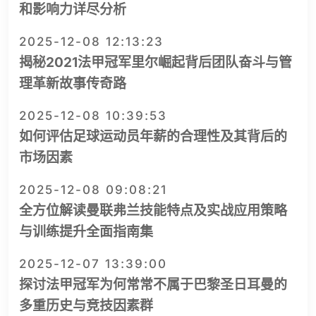
和影响力详尽分析
2025-12-08 12:13:23
揭秘2021法甲冠军里尔崛起背后团队奋斗与管
理革新故事传奇路
2025-12-08 10:39:53
如何评估足球运动员年薪的合理性及其背后的
市场因素
2025-12-08 09:08:21
全方位解读曼联弗兰技能特点及实战应用策略
与训练提升全面指南集
2025-12-07 13:39:00
探讨法甲冠军为何常常不属于巴黎圣日耳曼的
多重历史与竞技因素群