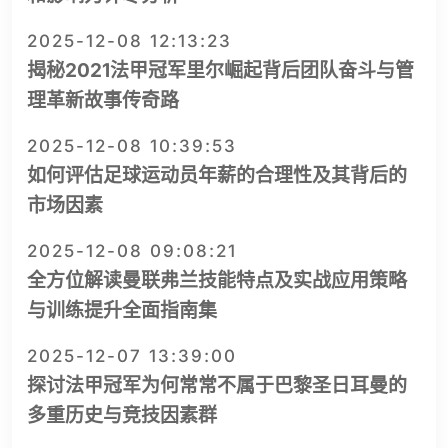
2025-12-08 12:13:23
揭秘2021法甲冠军里尔崛起背后团队奋斗与管
理革新故事传奇路
2025-12-08 10:39:53
如何评估足球运动员年薪的合理性及其背后的
市场因素
2025-12-08 09:08:21
全方位解读曼联弗兰技能特点及实战应用策略
与训练提升全面指南集
2025-12-07 13:39:00
探讨法甲冠军为何常常不属于巴黎圣日耳曼的
多重历史与竞技因素群