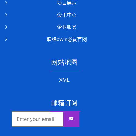
项目展示
资讯中心
企业服务
联络bwin必赢官网
网站地图
XML
邮箱订阅