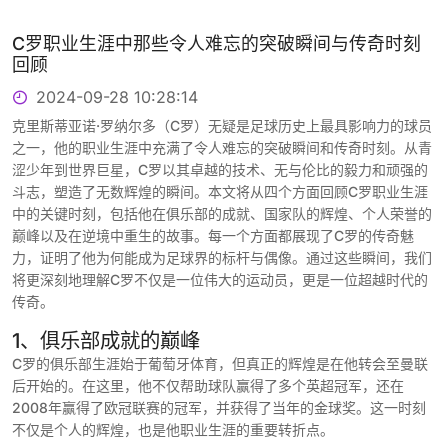
C罗职业生涯中那些令人难忘的突破瞬间与传奇时刻
回顾
2024-09-28 10:28:14
克里斯蒂亚诺·罗纳尔多（C罗）无疑是足球历史上最具影响力的球员
之一，他的职业生涯中充满了令人难忘的突破瞬间和传奇时刻。从青
涩少年到世界巨星，C罗以其卓越的技术、无与伦比的毅力和顽强的
斗志，塑造了无数辉煌的瞬间。本文将从四个方面回顾C罗职业生涯
中的关键时刻，包括他在俱乐部的成就、国家队的辉煌、个人荣誉的
巅峰以及在逆境中重生的故事。每一个方面都展现了C罗的传奇魅
力，证明了他为何能成为足球界的标杆与偶像。通过这些瞬间，我们
将更深刻地理解C罗不仅是一位伟大的运动员，更是一位超越时代的
传奇。
1、俱乐部成就的巅峰
C罗的俱乐部生涯始于葡萄牙体育，但真正的辉煌是在他转会至曼联
后开始的。在这里，他不仅帮助球队赢得了多个英超冠军，还在
2008年赢得了欧冠联赛的冠军，并获得了当年的金球奖。这一时刻
不仅是个人的辉煌，也是他职业生涯的重要转折点。