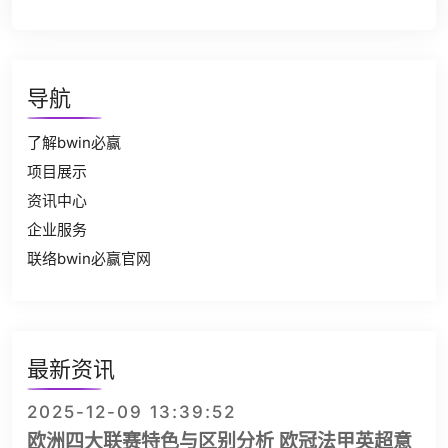
导航
了解bwin必赢
项目展示
资讯中心
企业服务
联络bwin必赢官网
最新资讯
2025-12-09 13:39:52
欧洲四大联赛特色与区别分析 欧冠法甲英超意