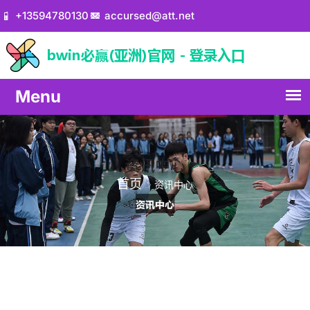
+13594780130
accursed@att.net
资讯中心
首页
资讯中心