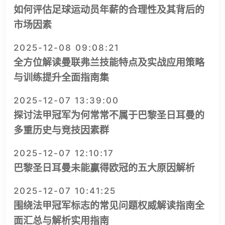
如何评估足球运动员年薪的合理性及其背后的
市场因素
2025-12-08 09:08:21
全方位解读曼联弗兰技能特点及实战应用策略
与训练提升全面指南集
2025-12-07 13:39:00
探讨法甲冠军为何常常不属于巴黎圣日耳曼的
多重历史与竞技因素群
2025-12-07 12:10:17
巴黎圣日耳曼未能赢得欧冠的五大原因解析
2025-12-07 10:41:25
围绕法甲冠军标志的常见问题权威解读指南全
面汇总与解析实用指南