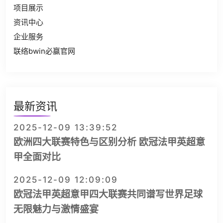
项目展示
资讯中心
企业服务
联络bwin必赢官网
最新资讯
2025-12-09 13:39:52
欧洲四大联赛特色与区别分析 欧冠法甲英超意
甲全面对比
2025-12-09 12:09:09
欧冠法甲英超意甲四大联赛共同谱写世界足球
无限魅力与激情盛宴