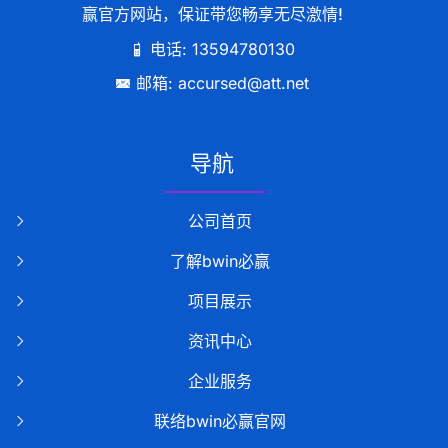
赢官方网站，保证带您畅享无尽激情!
电话: 13594780130
邮箱: accursed@att.net
导航
公司首页
了解bwin必赢
项目展示
资讯中心
企业服务
联络bwin必赢官网