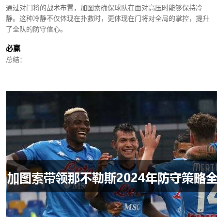
通过对门将的战术布置，加图索确保球队在面对高压时能够保持冷
静。这种冷静不仅体现在扑救时，更体现在门将对全局的掌控，提升
了全队的防守信心。
必赢
总结：