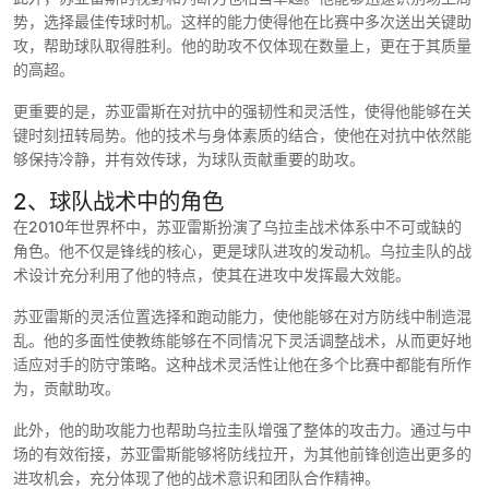
势，选择最佳传球时机。这样的能力使得他在比赛中多次送出关键助
攻，帮助球队取得胜利。他的助攻不仅体现在数量上，更在于其质量
的高超。
更重要的是，苏亚雷斯在对抗中的强韧性和灵活性，使得他能够在关
键时刻扭转局势。他的技术与身体素质的结合，使他在对抗中依然能
够保持冷静，并有效传球，为球队贡献重要的助攻。
2、球队战术中的角色
在2010年世界杯中，苏亚雷斯扮演了乌拉圭战术体系中不可或缺的
角色。他不仅是锋线的核心，更是球队进攻的发动机。乌拉圭队的战
术设计充分利用了他的特点，使其在进攻中发挥最大效能。
苏亚雷斯的灵活位置选择和跑动能力，使他能够在对方防线中制造混
乱。他的多面性使教练能够在不同情况下灵活调整战术，从而更好地
适应对手的防守策略。这种战术灵活性让他在多个比赛中都能有所作
为，贡献助攻。
此外，他的助攻能力也帮助乌拉圭队增强了整体的攻击力。通过与中
场的有效衔接，苏亚雷斯能够将防线拉开，为其他前锋创造出更多的
进攻机会，充分体现了他的战术意识和团队合作精神。