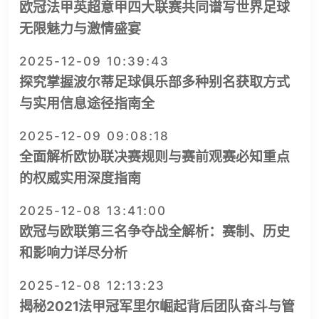
欧冠法甲英超意甲四大联赛共同谱写世界足球
无限魅力与激情盛宴
2025-12-09 10:39:43
探究掌握波尔蒂足球俱乐部多种别名获取方式
与实用信息途径指南全
2025-12-09 09:08:18
全面解析欧协联决赛规则与赛前观赛必知重点
的权威实用深度指南
2025-12-08 13:41:00
欧冠与欧联第三名争夺战全解析：赛制、历史
和影响力详尽分析
2025-12-08 12:13:23
揭秘2021法甲冠军里尔崛起背后团队奋斗与管