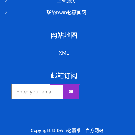
企业服务
联络bwin必赢官网
网站地图
XML
邮箱订阅
bwin必赢唯一官方网站
Copyright ©
.