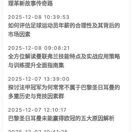
理革新故事传奇路
2025-12-08 10:39:53
如何评估足球运动员年薪的合理性及其背后的
市场因素
2025-12-08 09:08:21
全方位解读曼联弗兰技能特点及实战应用策略
与训练提升全面指南集
2025-12-07 13:39:00
探讨法甲冠军为何常常不属于巴黎圣日耳曼的
多重历史与竞技因素群
2025-12-07 12:10:17
巴黎圣日耳曼未能赢得欧冠的五大原因解析