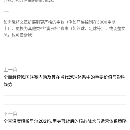
---
如需我将文章扩展到更严格的字数（例如严格控制在3000字以
上）、更换为其他类型“澳洲杯”赛事（如篮球、足球等），或调整文
风，也可告诉我！
上一篇
全面解读欧国联赛内涵及其在当代足球体系中的重要价值与影响
趋势
下一篇
全景深度解析里尔2021法甲夺冠背后的核心战术与运营体系策略