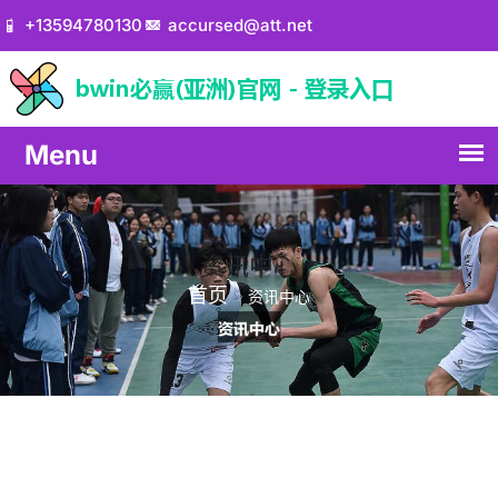
+13594780130
accursed@att.net
资讯中心
首页
资讯中心