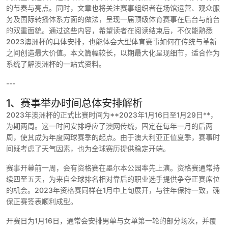
的节奏与亮点。同时，文章也将关注赛事组织者在场馆运营、观众服
务及国际转播体系方面的做法，呈现一届顶级体育赛事在后台与前台
的双重面貌。通过这些内容，希望读者在阅读结束后，不仅能熟悉
2023澳洲杯的具体安排，也能体会大型体育赛事如何在传统与革新
之间创造最大价值。本文篇幅较长，以期最大化呈现细节，适合作为
系统了解澳洲杯的一站式资料。
---
1、赛事举办时间总体安排解析
2023年澳洲杯的正式比赛时间为**2023年1月16日至1月29日**，
为期两周。这一时间安排呼应了澳网传统，固定在每年一月的后两
周，使其成为年度网球赛季的起点。由于澳大利亚正值夏季，赛事时
间既考虑了天气因素，也为全球赛历提供稳定开端。
赛事开幕前一周，会有资格赛在墨尔本公园率先上演。资格赛通常持
续四至五天，为来自全球排名相对靠后的职业选手提供争夺正赛席位
的机会。2023年资格赛同样在1月中上旬展开，与往年保持一致，确
保正赛签表顺利成型。
开赛日为1月16日，通常会安排男单与女单第一轮的部分场次，并覆